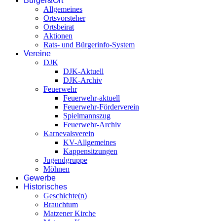
Bürger&Ort
Allgemeines
Ortsvorsteher
Ortsbeirat
Aktionen
Rats- und Bürgerinfo-System
Vereine
DJK
DJK-Aktuell
DJK-Archiv
Feuerwehr
Feuerwehr-aktuell
Feuerwehr-Förderverein
Spielmannszug
Feuerwehr-Archiv
Karnevalsverein
KV-Allgemeines
Kappensitzungen
Jugendgruppe
Möhnen
Gewerbe
Historisches
Geschichte(n)
Brauchtum
Matzener Kirche