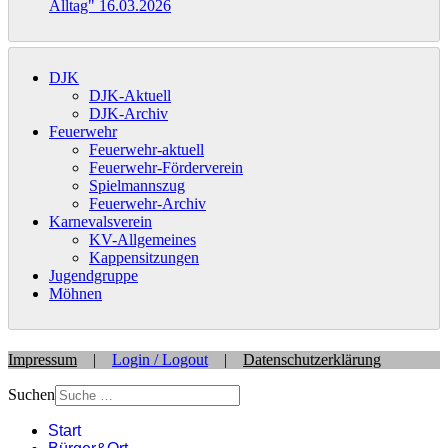
Alltag"
16.03.2026
DJK
DJK-Aktuell
DJK-Archiv
Feuerwehr
Feuerwehr-aktuell
Feuerwehr-Förderverein
Spielmannszug
Feuerwehr-Archiv
Karnevalsverein
KV-Allgemeines
Kappensitzungen
Jugendgruppe
Möhnen
Impressum
|
Login / Logout
|
Datenschutzerklärung
Suchen
Start