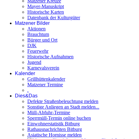
Matzener Kreuze
Mayer-Manuskript
Historische Karten
Datenbank der Kulturgüter
Matzener Bilder
Aktionen
Brauchtum
Bürger und Ort
DJK
Feuerwehr
Historische Aufnahmen
Jugend
Karnevalsverein
Kalender
Grillhüttenkalender
Matzener Termine
.
Dies&Das
Defekte Straßenbeleuchtung melden
Sonstige Anliegen an Stadt melden...
Müll-Abfuhr-Termine
Sperrmüll-Termin online buchen
Einwohnerstatistik Bitburg
Rathausnachrichten Bitburg
Asiatische Hornisse melden