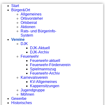
Start
Bürger&Ort
Allgemeines
Ortsvorsteher
Ortsbeirat
Aktionen
Rats- und Bürgerinfo-
System
Vereine
DJK
DJK-Aktuell
DJK-Archiv
Feuerwehr
Feuerwehr-aktuell
Feuerwehr-Förderverein
Spielmannszug
Feuerwehr-Archiv
Karnevalsverein
KV-Allgemeines
Kappensitzungen
Jugendgruppe
Möhnen
Gewerbe
Historisches