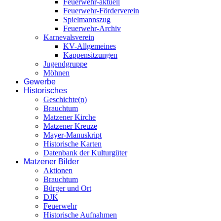
Feuerwehr-aktuell
Feuerwehr-Förderverein
Spielmannszug
Feuerwehr-Archiv
Karnevalsverein
KV-Allgemeines
Kappensitzungen
Jugendgruppe
Möhnen
Gewerbe
Historisches
Geschichte(n)
Brauchtum
Matzener Kirche
Matzener Kreuze
Mayer-Manuskript
Historische Karten
Datenbank der Kulturgüter
Matzener Bilder
Aktionen
Brauchtum
Bürger und Ort
DJK
Feuerwehr
Historische Aufnahmen