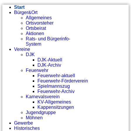
Start
Bürger&Ort
Allgemeines
Ortsvorsteher
Ortsbeirat
Aktionen
Rats- und Bürgerinfo-
System
Vereine
DJK
DJK-Aktuell
DJK-Archiv
Feuerwehr
Feuerwehr-aktuell
Feuerwehr-Förderverein
Spielmannszug
Feuerwehr-Archiv
Karnevalsverein
KV-Allgemeines
Kappensitzungen
Jugendgruppe
Möhnen
Gewerbe
Historisches