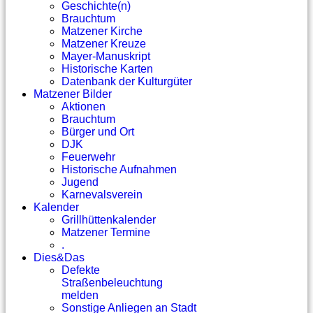
Geschichte(n)
Brauchtum
Matzener Kirche
Matzener Kreuze
Mayer-Manuskript
Historische Karten
Datenbank der Kulturgüter
Matzener Bilder
Aktionen
Brauchtum
Bürger und Ort
DJK
Feuerwehr
Historische Aufnahmen
Jugend
Karnevalsverein
Kalender
Grillhüttenkalender
Matzener Termine
.
Dies&Das
Defekte
Straßenbeleuchtung
melden
Sonstige Anliegen an Stadt