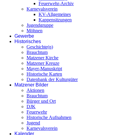
Feuerwehr-Archiv
Karnevalsverein
KV-Allgemeines
Kappensitzungen
Jugendgruppe
Möhnen
Gewerbe
Historisches
Geschichte(n)
Brauchtum
Matzener Kirche
Matzener Kreuze
Mayer-Manuskript
Historische Karten
Datenbank der Kulturgüter
Matzener Bilder
Aktionen
Brauchtum
Bürger und Ort
DJK
Feuerwehr
Historische Aufnahmen
Jugend
Karnevalsverein
Kalender