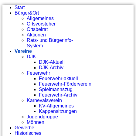
Start
Bürger&Ort
Allgemeines
Ortsvorsteher
Ortsbeirat
Aktionen
Rats- und Bürgerinfo-
System
Vereine
DJK
DJK-Aktuell
DJK-Archiv
Feuerwehr
Feuerwehr-aktuell
Feuerwehr-Förderverein
Spielmannszug
Feuerwehr-Archiv
Karnevalsverein
KV-Allgemeines
Kappensitzungen
Jugendgruppe
Möhnen
Gewerbe
Historisches