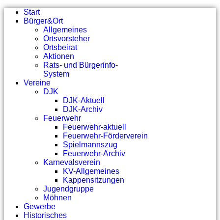
Start
Bürger&Ort
Allgemeines
Ortsvorsteher
Ortsbeirat
Aktionen
Rats- und Bürgerinfo-
System
Vereine
DJK
DJK-Aktuell
DJK-Archiv
Feuerwehr
Feuerwehr-aktuell
Feuerwehr-Förderverein
Spielmannszug
Feuerwehr-Archiv
Karnevalsverein
KV-Allgemeines
Kappensitzungen
Jugendgruppe
Möhnen
Gewerbe
Historisches