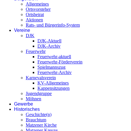
Allgemeines
Ortsvorsteher
Ortsbeirat
Aktionen
Rats- und Bürgerinfo-System
Vereine
DJK
DJK-Aktuell
DJK-Archiv
Feuerwehr
Feuerwehr-aktuell
Feuerwehr-Förderverein
Spielmannszug
Feuerwehr-Archiv
Karnevalsverein
KV-Allgemeines
Kappensitzungen
Jugendgruppe
Möhnen
Gewerbe
Historisches
Geschichte(n)
Brauchtum
Matzener Kirche
Matzener Kreuze