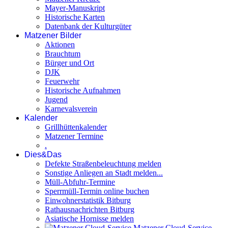
Mayer-Manuskript
Historische Karten
Datenbank der Kulturgüter
Matzener Bilder
Aktionen
Brauchtum
Bürger und Ort
DJK
Feuerwehr
Historische Aufnahmen
Jugend
Karnevalsverein
Kalender
Grillhüttenkalender
Matzener Termine
.
Dies&Das
Defekte Straßenbeleuchtung melden
Sonstige Anliegen an Stadt melden...
Müll-Abfuhr-Termine
Sperrmüll-Termin online buchen
Einwohnerstatistik Bitburg
Rathausnachrichten Bitburg
Asiatische Hornisse melden
Matzener Cloud-Service