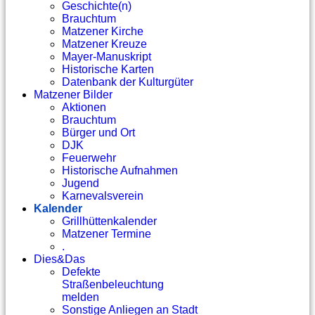
Geschichte(n)
Brauchtum
Matzener Kirche
Matzener Kreuze
Mayer-Manuskript
Historische Karten
Datenbank der Kulturgüter
Matzener Bilder
Aktionen
Brauchtum
Bürger und Ort
DJK
Feuerwehr
Historische Aufnahmen
Jugend
Karnevalsverein
Kalender
Grillhüttenkalender
Matzener Termine
.
Dies&Das
Defekte
Straßenbeleuchtung
melden
Sonstige Anliegen an Stadt