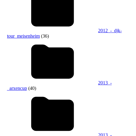
2012_-_djk-
tour_meisenheim
(36)
2013_-
_arxencup
(40)
2013_-