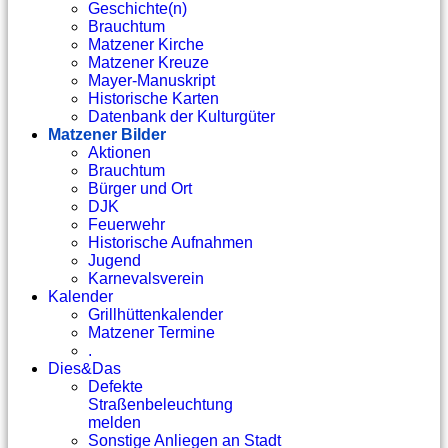
Geschichte(n)
Brauchtum
Matzener Kirche
Matzener Kreuze
Mayer-Manuskript
Historische Karten
Datenbank der Kulturgüter
Matzener Bilder
Aktionen
Brauchtum
Bürger und Ort
DJK
Feuerwehr
Historische Aufnahmen
Jugend
Karnevalsverein
Kalender
Grillhüttenkalender
Matzener Termine
.
Dies&Das
Defekte
Straßenbeleuchtung
melden
Sonstige Anliegen an Stadt