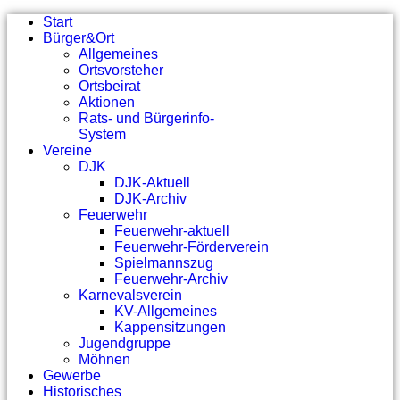
Start
Bürger&Ort
Allgemeines
Ortsvorsteher
Ortsbeirat
Aktionen
Rats- und Bürgerinfo-
System
Vereine
DJK
DJK-Aktuell
DJK-Archiv
Feuerwehr
Feuerwehr-aktuell
Feuerwehr-Förderverein
Spielmannszug
Feuerwehr-Archiv
Karnevalsverein
KV-Allgemeines
Kappensitzungen
Jugendgruppe
Möhnen
Gewerbe
Historisches