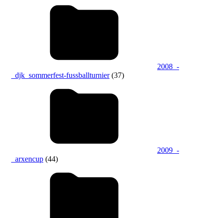
2008_-
_djk_sommerfest-fussballturnier
(37)
2009_-
_arxencup
(44)