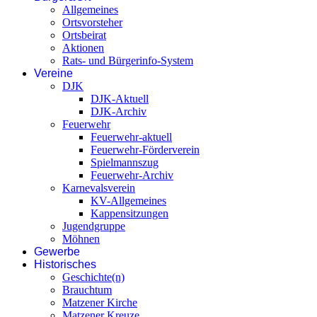
Allgemeines
Ortsvorsteher
Ortsbeirat
Aktionen
Rats- und Bürgerinfo-System
Vereine
DJK
DJK-Aktuell
DJK-Archiv
Feuerwehr
Feuerwehr-aktuell
Feuerwehr-Förderverein
Spielmannszug
Feuerwehr-Archiv
Karnevalsverein
KV-Allgemeines
Kappensitzungen
Jugendgruppe
Möhnen
Gewerbe
Historisches
Geschichte(n)
Brauchtum
Matzener Kirche
Matzener Kreuze