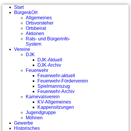
Start
Bürger&Ort
Allgemeines
Ortsvorsteher
Ortsbeirat
Aktionen
Rats- und Bürgerinfo-
System
Vereine
DJK
DJK-Aktuell
DJK-Archiv
Feuerwehr
Feuerwehr-aktuell
Feuerwehr-Förderverein
Spielmannszug
Feuerwehr-Archiv
Karnevalsverein
KV-Allgemeines
Kappensitzungen
Jugendgruppe
Möhnen
Gewerbe
Historisches