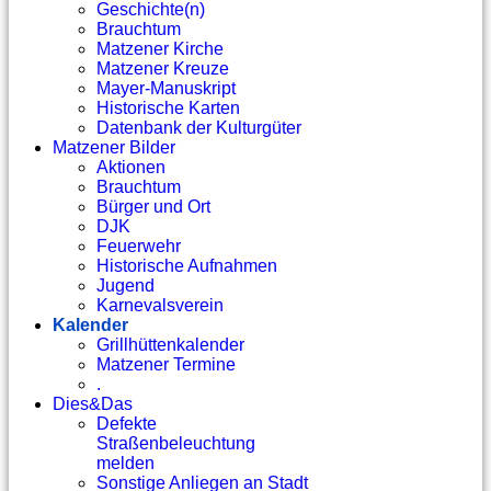
Geschichte(n)
Brauchtum
Matzener Kirche
Matzener Kreuze
Mayer-Manuskript
Historische Karten
Datenbank der Kulturgüter
Matzener Bilder
Aktionen
Brauchtum
Bürger und Ort
DJK
Feuerwehr
Historische Aufnahmen
Jugend
Karnevalsverein
Kalender
Grillhüttenkalender
Matzener Termine
.
Dies&Das
Defekte
Straßenbeleuchtung
melden
Sonstige Anliegen an Stadt