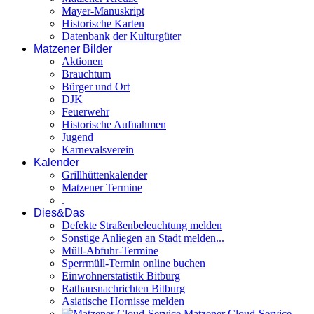
Mayer-Manuskript
Historische Karten
Datenbank der Kulturgüter
Matzener Bilder
Aktionen
Brauchtum
Bürger und Ort
DJK
Feuerwehr
Historische Aufnahmen
Jugend
Karnevalsverein
Kalender
Grillhüttenkalender
Matzener Termine
.
Dies&Das
Defekte Straßenbeleuchtung melden
Sonstige Anliegen an Stadt melden...
Müll-Abfuhr-Termine
Sperrmüll-Termin online buchen
Einwohnerstatistik Bitburg
Rathausnachrichten Bitburg
Asiatische Hornisse melden
Matzener Cloud-Service