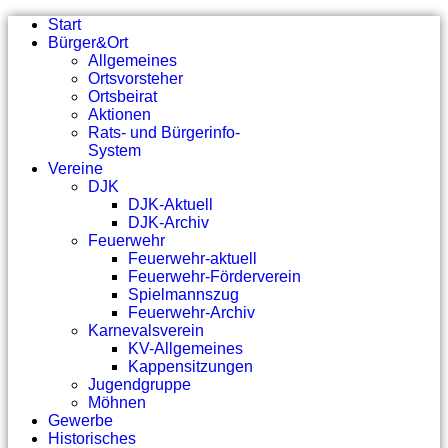
Start
Bürger&Ort
Allgemeines
Ortsvorsteher
Ortsbeirat
Aktionen
Rats- und Bürgerinfo-
System
Vereine
DJK
DJK-Aktuell
DJK-Archiv
Feuerwehr
Feuerwehr-aktuell
Feuerwehr-Förderverein
Spielmannszug
Feuerwehr-Archiv
Karnevalsverein
KV-Allgemeines
Kappensitzungen
Jugendgruppe
Möhnen
Gewerbe
Historisches