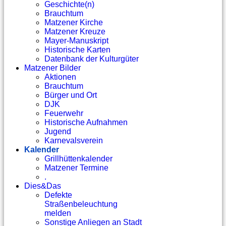
Geschichte(n)
Brauchtum
Matzener Kirche
Matzener Kreuze
Mayer-Manuskript
Historische Karten
Datenbank der Kulturgüter
Matzener Bilder
Aktionen
Brauchtum
Bürger und Ort
DJK
Feuerwehr
Historische Aufnahmen
Jugend
Karnevalsverein
Kalender
Grillhüttenkalender
Matzener Termine
.
Dies&Das
Defekte
Straßenbeleuchtung
melden
Sonstige Anliegen an Stadt