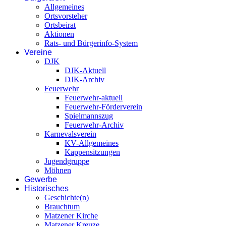
Allgemeines
Ortsvorsteher
Ortsbeirat
Aktionen
Rats- und Bürgerinfo-System
Vereine
DJK
DJK-Aktuell
DJK-Archiv
Feuerwehr
Feuerwehr-aktuell
Feuerwehr-Förderverein
Spielmannszug
Feuerwehr-Archiv
Karnevalsverein
KV-Allgemeines
Kappensitzungen
Jugendgruppe
Möhnen
Gewerbe
Historisches
Geschichte(n)
Brauchtum
Matzener Kirche
Matzener Kreuze