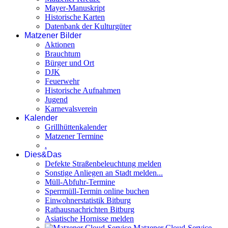
Mayer-Manuskript
Historische Karten
Datenbank der Kulturgüter
Matzener Bilder
Aktionen
Brauchtum
Bürger und Ort
DJK
Feuerwehr
Historische Aufnahmen
Jugend
Karnevalsverein
Kalender
Grillhüttenkalender
Matzener Termine
.
Dies&Das
Defekte Straßenbeleuchtung melden
Sonstige Anliegen an Stadt melden...
Müll-Abfuhr-Termine
Sperrmüll-Termin online buchen
Einwohnerstatistik Bitburg
Rathausnachrichten Bitburg
Asiatische Hornisse melden
Matzener Cloud-Service