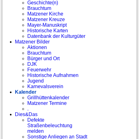
Geschichte(n)
Brauchtum
Matzener Kirche
Matzener Kreuze
Mayer-Manuskript
Historische Karten
Datenbank der Kulturgüter
Matzener Bilder
Aktionen
Brauchtum
Bürger und Ort
DJK
Feuerwehr
Historische Aufnahmen
Jugend
Karnevalsverein
Kalender
Grillhüttenkalender
Matzener Termine
.
Dies&Das
Defekte
Straßenbeleuchtung
melden
Sonstige Anliegen an Stadt