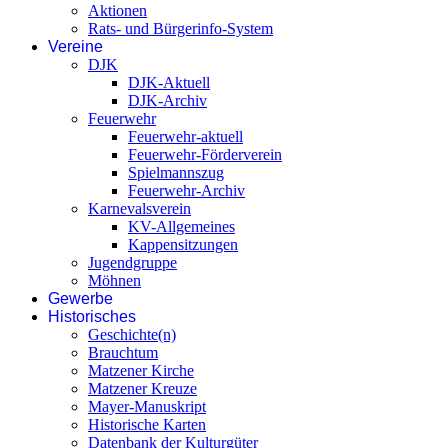
Aktionen
Rats- und Bürgerinfo-System
Vereine
DJK
DJK-Aktuell
DJK-Archiv
Feuerwehr
Feuerwehr-aktuell
Feuerwehr-Förderverein
Spielmannszug
Feuerwehr-Archiv
Karnevalsverein
KV-Allgemeines
Kappensitzungen
Jugendgruppe
Möhnen
Gewerbe
Historisches
Geschichte(n)
Brauchtum
Matzener Kirche
Matzener Kreuze
Mayer-Manuskript
Historische Karten
Datenbank der Kulturgüter