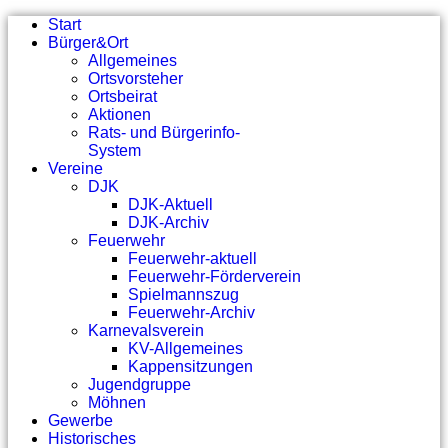
Start
Bürger&Ort
Allgemeines
Ortsvorsteher
Ortsbeirat
Aktionen
Rats- und Bürgerinfo-
System
Vereine
DJK
DJK-Aktuell
DJK-Archiv
Feuerwehr
Feuerwehr-aktuell
Feuerwehr-Förderverein
Spielmannszug
Feuerwehr-Archiv
Karnevalsverein
KV-Allgemeines
Kappensitzungen
Jugendgruppe
Möhnen
Gewerbe
Historisches