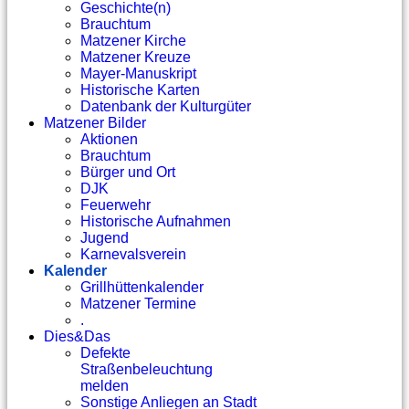
Geschichte(n)
Brauchtum
Matzener Kirche
Matzener Kreuze
Mayer-Manuskript
Historische Karten
Datenbank der Kulturgüter
Matzener Bilder
Aktionen
Brauchtum
Bürger und Ort
DJK
Feuerwehr
Historische Aufnahmen
Jugend
Karnevalsverein
Kalender
Grillhüttenkalender
Matzener Termine
.
Dies&Das
Defekte
Straßenbeleuchtung
melden
Sonstige Anliegen an Stadt