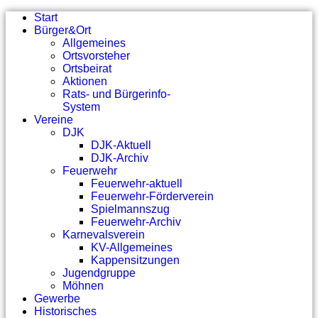
Start
Bürger&Ort
Allgemeines
Ortsvorsteher
Ortsbeirat
Aktionen
Rats- und Bürgerinfo-
System
Vereine
DJK
DJK-Aktuell
DJK-Archiv
Feuerwehr
Feuerwehr-aktuell
Feuerwehr-Förderverein
Spielmannszug
Feuerwehr-Archiv
Karnevalsverein
KV-Allgemeines
Kappensitzungen
Jugendgruppe
Möhnen
Gewerbe
Historisches