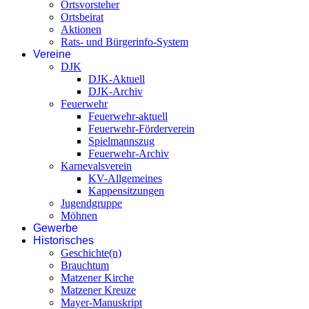
Ortsvorsteher
Ortsbeirat
Aktionen
Rats- und Bürgerinfo-System
Vereine
DJK
DJK-Aktuell
DJK-Archiv
Feuerwehr
Feuerwehr-aktuell
Feuerwehr-Förderverein
Spielmannszug
Feuerwehr-Archiv
Karnevalsverein
KV-Allgemeines
Kappensitzungen
Jugendgruppe
Möhnen
Gewerbe
Historisches
Geschichte(n)
Brauchtum
Matzener Kirche
Matzener Kreuze
Mayer-Manuskript