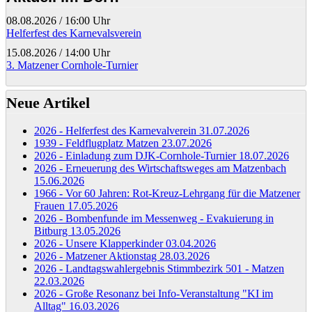
08.08.2026
/
16:00 Uhr
Helferfest des Karnevalsverein
15.08.2026
/
14:00 Uhr
3. Matzener Cornhole-Turnier
Neue Artikel
2026 - Helferfest des Karnevalverein
31.07.2026
1939 - Feldflugplatz Matzen
23.07.2026
2026 - Einladung zum DJK-Cornhole-Turnier
18.07.2026
2026 - Erneuerung des Wirtschaftsweges am Matzenbach
15.06.2026
1966 - Vor 60 Jahren: Rot-Kreuz-Lehrgang für die Matzener
Frauen
17.05.2026
2026 - Bombenfunde im Messenweg - Evakuierung in
Bitburg
13.05.2026
2026 - Unsere Klapperkinder
03.04.2026
2026 - Matzener Aktionstag
28.03.2026
2026 - Landtagswahlergebnis Stimmbezirk 501 - Matzen
22.03.2026
2026 - Große Resonanz bei Info-Veranstaltung "KI im
Alltag"
16.03.2026