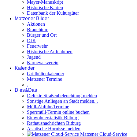
Mayer-Manuskript
Historische Karten
Datenbank der Kulturgüter
Matzener Bilder
Aktionen
Brauchtum
Bürger und Ort
DJK
Feuerwehr
Historische Aufnahmen
Jugend
Karnevalsverein
Kalender
Grillhüttenkalender
Matzener Termine
.
Dies&Das
Defekte Straßenbeleuchtung melden
Sonstige Anliegen an Stadt melden...
Müll-Abfuhr-Termine
Sperrmüll-Termin online buchen
Einwohnerstatistik Bitburg
Rathausnachrichten Bitburg
Asiatische Hornisse melden
Matzener Cloud-Service