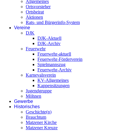
Allgemeines
Ortsvorsteher
Ortsbeirat
Aktionen
Rats- und Bürgerinfo-System
Vereine
DJK
DJK-Aktuell
DJK-Archiv
Feuerwehr
Feuerwehr-aktuell
Feuerwehr-Förderverein
Spielmannszug
Feuerwehr-Archiv
Karnevalsverein
KV-Allgemeines
Kappensitzungen
Jugendgruppe
Möhnen
Gewerbe
Historisches
Geschichte(n)
Brauchtum
Matzener Kirche
Matzener Kreuze