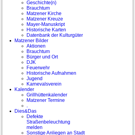
Geschichte(n)
Brauchtum
Matzener Kirche
Matzener Kreuze
Mayer-Manuskript
Historische Karten
Datenbank der Kulturgüter
Matzener Bilder
Aktionen
Brauchtum
Bürger und Ort
DJK
Feuerwehr
Historische Aufnahmen
Jugend
Karnevalsverein
Kalender
Grillhüttenkalender
Matzener Termine
.
Dies&Das
Defekte
Straßenbeleuchtung
melden
Sonstige Anliegen an Stadt