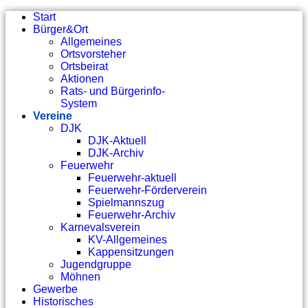
Start
Bürger&Ort
Allgemeines
Ortsvorsteher
Ortsbeirat
Aktionen
Rats- und Bürgerinfo-
System
Vereine
DJK
DJK-Aktuell
DJK-Archiv
Feuerwehr
Feuerwehr-aktuell
Feuerwehr-Förderverein
Spielmannszug
Feuerwehr-Archiv
Karnevalsverein
KV-Allgemeines
Kappensitzungen
Jugendgruppe
Möhnen
Gewerbe
Historisches