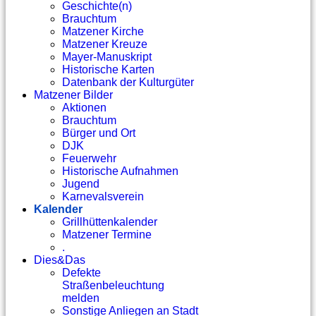
Geschichte(n)
Brauchtum
Matzener Kirche
Matzener Kreuze
Mayer-Manuskript
Historische Karten
Datenbank der Kulturgüter
Matzener Bilder
Aktionen
Brauchtum
Bürger und Ort
DJK
Feuerwehr
Historische Aufnahmen
Jugend
Karnevalsverein
Kalender
Grillhüttenkalender
Matzener Termine
.
Dies&Das
Defekte
Straßenbeleuchtung
melden
Sonstige Anliegen an Stadt