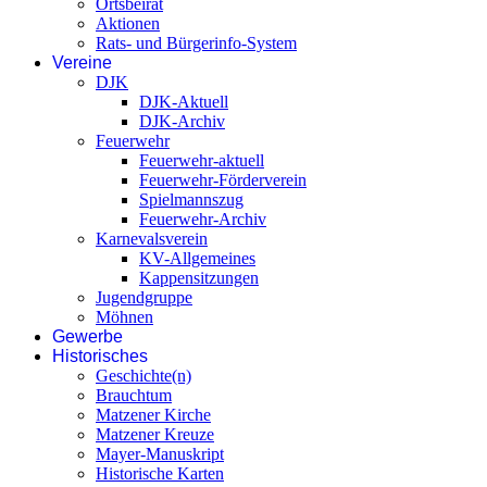
Ortsbeirat
Aktionen
Rats- und Bürgerinfo-System
Vereine
DJK
DJK-Aktuell
DJK-Archiv
Feuerwehr
Feuerwehr-aktuell
Feuerwehr-Förderverein
Spielmannszug
Feuerwehr-Archiv
Karnevalsverein
KV-Allgemeines
Kappensitzungen
Jugendgruppe
Möhnen
Gewerbe
Historisches
Geschichte(n)
Brauchtum
Matzener Kirche
Matzener Kreuze
Mayer-Manuskript
Historische Karten