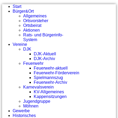
Start
Bürger&Ort
Allgemeines
Ortsvorsteher
Ortsbeirat
Aktionen
Rats- und Bürgerinfo-
System
Vereine
DJK
DJK-Aktuell
DJK-Archiv
Feuerwehr
Feuerwehr-aktuell
Feuerwehr-Förderverein
Spielmannszug
Feuerwehr-Archiv
Karnevalsverein
KV-Allgemeines
Kappensitzungen
Jugendgruppe
Möhnen
Gewerbe
Historisches