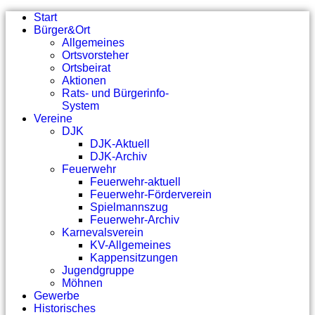
Start
Bürger&Ort
Allgemeines
Ortsvorsteher
Ortsbeirat
Aktionen
Rats- und Bürgerinfo-
System
Vereine
DJK
DJK-Aktuell
DJK-Archiv
Feuerwehr
Feuerwehr-aktuell
Feuerwehr-Förderverein
Spielmannszug
Feuerwehr-Archiv
Karnevalsverein
KV-Allgemeines
Kappensitzungen
Jugendgruppe
Möhnen
Gewerbe
Historisches