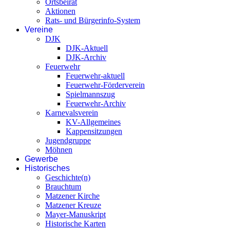
Ortsbeirat
Aktionen
Rats- und Bürgerinfo-System
Vereine
DJK
DJK-Aktuell
DJK-Archiv
Feuerwehr
Feuerwehr-aktuell
Feuerwehr-Förderverein
Spielmannszug
Feuerwehr-Archiv
Karnevalsverein
KV-Allgemeines
Kappensitzungen
Jugendgruppe
Möhnen
Gewerbe
Historisches
Geschichte(n)
Brauchtum
Matzener Kirche
Matzener Kreuze
Mayer-Manuskript
Historische Karten