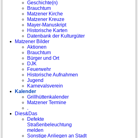
Geschichte(n)
Brauchtum
Matzener Kirche
Matzener Kreuze
Mayer-Manuskript
Historische Karten
Datenbank der Kulturgüter
Matzener Bilder
Aktionen
Brauchtum
Bürger und Ort
DJK
Feuerwehr
Historische Aufnahmen
Jugend
Karnevalsverein
Kalender
Grillhüttenkalender
Matzener Termine
.
Dies&Das
Defekte
Straßenbeleuchtung
melden
Sonstige Anliegen an Stadt