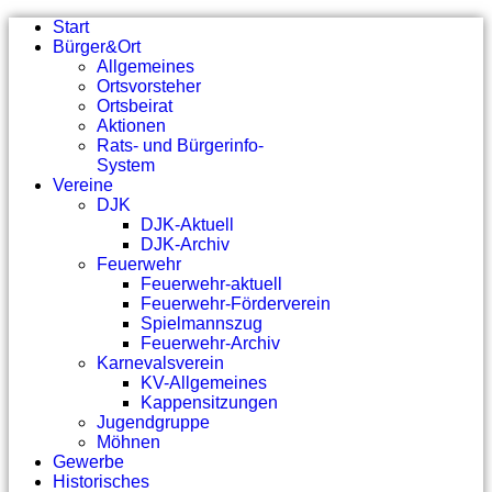
Start
Bürger&Ort
Allgemeines
Ortsvorsteher
Ortsbeirat
Aktionen
Rats- und Bürgerinfo-
System
Vereine
DJK
DJK-Aktuell
DJK-Archiv
Feuerwehr
Feuerwehr-aktuell
Feuerwehr-Förderverein
Spielmannszug
Feuerwehr-Archiv
Karnevalsverein
KV-Allgemeines
Kappensitzungen
Jugendgruppe
Möhnen
Gewerbe
Historisches