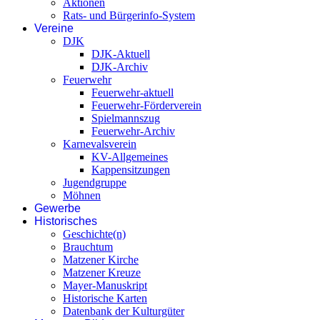
Aktionen
Rats- und Bürgerinfo-System
Vereine
DJK
DJK-Aktuell
DJK-Archiv
Feuerwehr
Feuerwehr-aktuell
Feuerwehr-Förderverein
Spielmannszug
Feuerwehr-Archiv
Karnevalsverein
KV-Allgemeines
Kappensitzungen
Jugendgruppe
Möhnen
Gewerbe
Historisches
Geschichte(n)
Brauchtum
Matzener Kirche
Matzener Kreuze
Mayer-Manuskript
Historische Karten
Datenbank der Kulturgüter