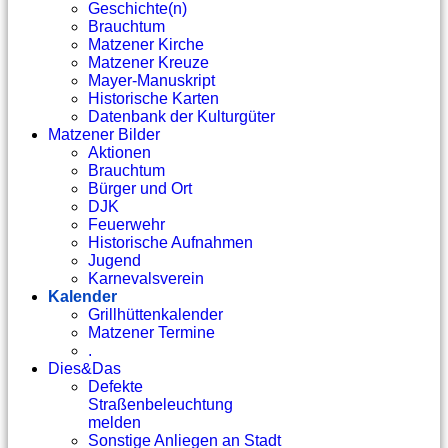
Geschichte(n)
Brauchtum
Matzener Kirche
Matzener Kreuze
Mayer-Manuskript
Historische Karten
Datenbank der Kulturgüter
Matzener Bilder
Aktionen
Brauchtum
Bürger und Ort
DJK
Feuerwehr
Historische Aufnahmen
Jugend
Karnevalsverein
Kalender
Grillhüttenkalender
Matzener Termine
.
Dies&Das
Defekte
Straßenbeleuchtung
melden
Sonstige Anliegen an Stadt