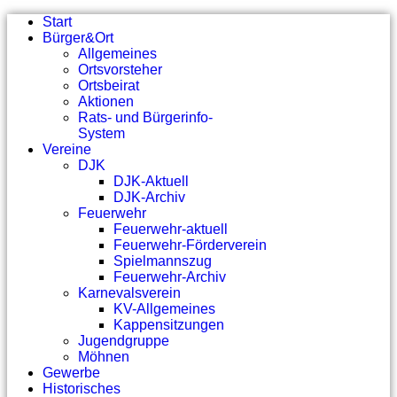
Start
Bürger&Ort
Allgemeines
Ortsvorsteher
Ortsbeirat
Aktionen
Rats- und Bürgerinfo-
System
Vereine
DJK
DJK-Aktuell
DJK-Archiv
Feuerwehr
Feuerwehr-aktuell
Feuerwehr-Förderverein
Spielmannszug
Feuerwehr-Archiv
Karnevalsverein
KV-Allgemeines
Kappensitzungen
Jugendgruppe
Möhnen
Gewerbe
Historisches