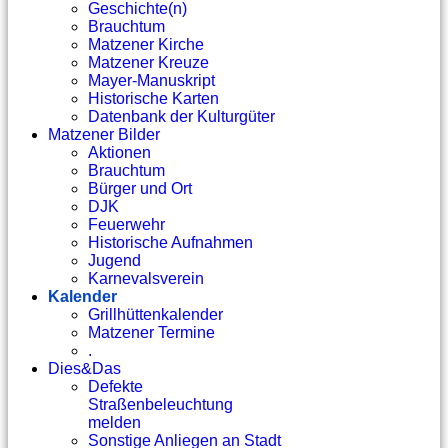
Geschichte(n)
Brauchtum
Matzener Kirche
Matzener Kreuze
Mayer-Manuskript
Historische Karten
Datenbank der Kulturgüter
Matzener Bilder
Aktionen
Brauchtum
Bürger und Ort
DJK
Feuerwehr
Historische Aufnahmen
Jugend
Karnevalsverein
Kalender
Grillhüttenkalender
Matzener Termine
.
Dies&Das
Defekte
Straßenbeleuchtung
melden
Sonstige Anliegen an Stadt