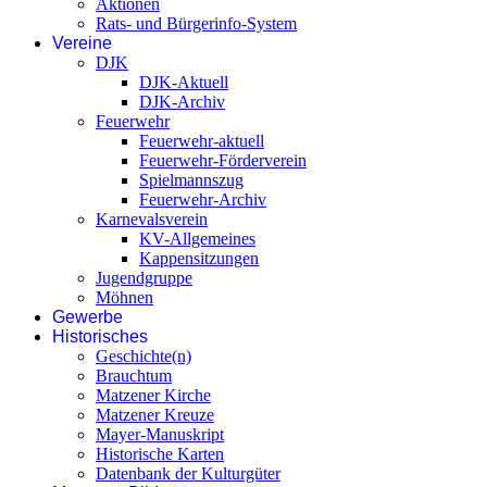
Aktionen
Rats- und Bürgerinfo-System
Vereine
DJK
DJK-Aktuell
DJK-Archiv
Feuerwehr
Feuerwehr-aktuell
Feuerwehr-Förderverein
Spielmannszug
Feuerwehr-Archiv
Karnevalsverein
KV-Allgemeines
Kappensitzungen
Jugendgruppe
Möhnen
Gewerbe
Historisches
Geschichte(n)
Brauchtum
Matzener Kirche
Matzener Kreuze
Mayer-Manuskript
Historische Karten
Datenbank der Kulturgüter