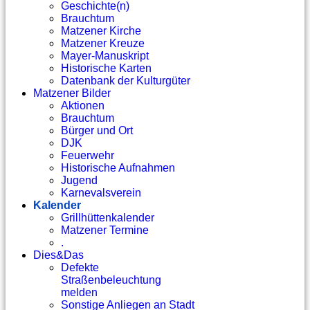
Geschichte(n)
Brauchtum
Matzener Kirche
Matzener Kreuze
Mayer-Manuskript
Historische Karten
Datenbank der Kulturgüter
Matzener Bilder
Aktionen
Brauchtum
Bürger und Ort
DJK
Feuerwehr
Historische Aufnahmen
Jugend
Karnevalsverein
Kalender
Grillhüttenkalender
Matzener Termine
.
Dies&Das
Defekte
Straßenbeleuchtung
melden
Sonstige Anliegen an Stadt