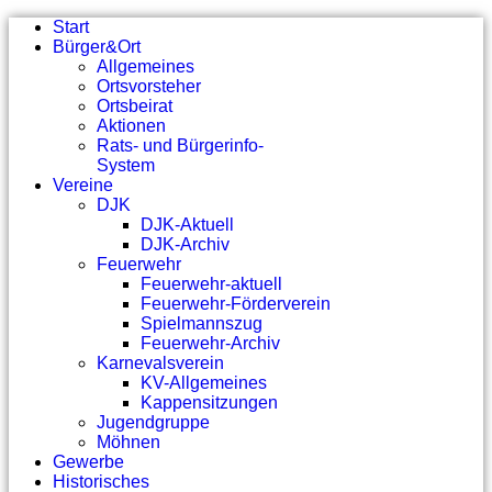
Start
Bürger&Ort
Allgemeines
Ortsvorsteher
Ortsbeirat
Aktionen
Rats- und Bürgerinfo-
System
Vereine
DJK
DJK-Aktuell
DJK-Archiv
Feuerwehr
Feuerwehr-aktuell
Feuerwehr-Förderverein
Spielmannszug
Feuerwehr-Archiv
Karnevalsverein
KV-Allgemeines
Kappensitzungen
Jugendgruppe
Möhnen
Gewerbe
Historisches