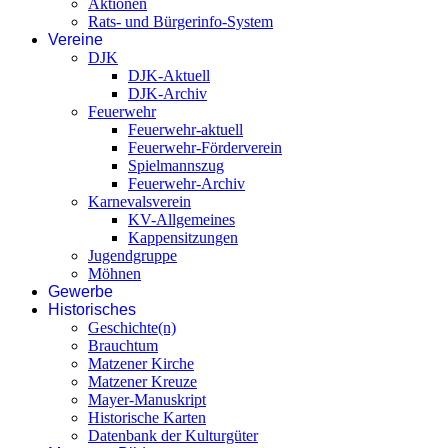
Aktionen
Rats- und Bürgerinfo-System
Vereine
DJK
DJK-Aktuell
DJK-Archiv
Feuerwehr
Feuerwehr-aktuell
Feuerwehr-Förderverein
Spielmannszug
Feuerwehr-Archiv
Karnevalsverein
KV-Allgemeines
Kappensitzungen
Jugendgruppe
Möhnen
Gewerbe
Historisches
Geschichte(n)
Brauchtum
Matzener Kirche
Matzener Kreuze
Mayer-Manuskript
Historische Karten
Datenbank der Kulturgüter