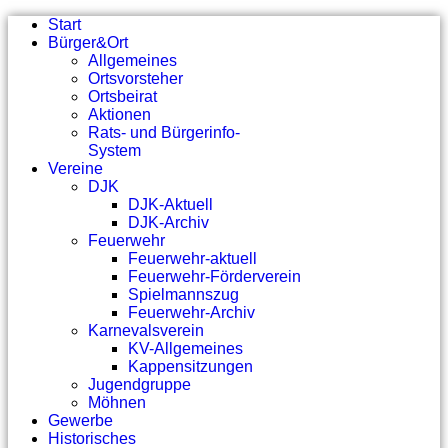
Start
Bürger&Ort
Allgemeines
Ortsvorsteher
Ortsbeirat
Aktionen
Rats- und Bürgerinfo-
System
Vereine
DJK
DJK-Aktuell
DJK-Archiv
Feuerwehr
Feuerwehr-aktuell
Feuerwehr-Förderverein
Spielmannszug
Feuerwehr-Archiv
Karnevalsverein
KV-Allgemeines
Kappensitzungen
Jugendgruppe
Möhnen
Gewerbe
Historisches