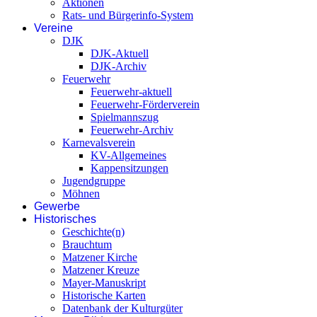
Aktionen
Rats- und Bürgerinfo-System
Vereine
DJK
DJK-Aktuell
DJK-Archiv
Feuerwehr
Feuerwehr-aktuell
Feuerwehr-Förderverein
Spielmannszug
Feuerwehr-Archiv
Karnevalsverein
KV-Allgemeines
Kappensitzungen
Jugendgruppe
Möhnen
Gewerbe
Historisches
Geschichte(n)
Brauchtum
Matzener Kirche
Matzener Kreuze
Mayer-Manuskript
Historische Karten
Datenbank der Kulturgüter