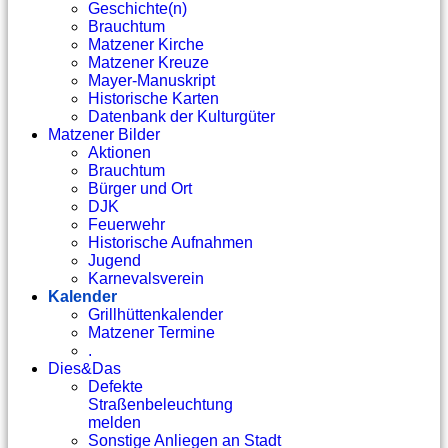
Geschichte(n)
Brauchtum
Matzener Kirche
Matzener Kreuze
Mayer-Manuskript
Historische Karten
Datenbank der Kulturgüter
Matzener Bilder
Aktionen
Brauchtum
Bürger und Ort
DJK
Feuerwehr
Historische Aufnahmen
Jugend
Karnevalsverein
Kalender
Grillhüttenkalender
Matzener Termine
.
Dies&Das
Defekte
Straßenbeleuchtung
melden
Sonstige Anliegen an Stadt