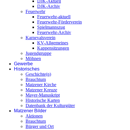
DJK-Aktuell
DJK-Archiv
Feuerwehr
Feuerwehr-aktuell
Feuerwehr-Förderverein
Spielmannszug
Feuerwehr-Archiv
Karnevalsverein
KV-Allgemeines
Kappensitzungen
Jugendgruppe
Möhnen
Gewerbe
Historisches
Geschichte(n)
Brauchtum
Matzener Kirche
Matzener Kreuze
Mayer-Manuskript
Historische Karten
Datenbank der Kulturgüter
Matzener Bilder
Aktionen
Brauchtum
Bürger und Ort