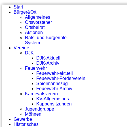
Start
Bürger&Ort
Allgemeines
Ortsvorsteher
Ortsbeirat
Aktionen
Rats- und Bürgerinfo-
System
Vereine
DJK
DJK-Aktuell
DJK-Archiv
Feuerwehr
Feuerwehr-aktuell
Feuerwehr-Förderverein
Spielmannszug
Feuerwehr-Archiv
Karnevalsverein
KV-Allgemeines
Kappensitzungen
Jugendgruppe
Möhnen
Gewerbe
Historisches