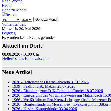
Nach Woche
Heute
Gehe zu Monat
Gehe zu Monat
Vorheriger Tag
Mittwoch, 20. Mai 2026
Folgetag
Es wurden keine Events gefunden
Aktuell im Dorf:
08.08.2026
/
16:00 Uhr
Helferfest des Karnevalsverein
Neue Artikel
2026 - Helferfest des Karnevalverein
31.07.2026
1939 - Feldflugplatz Matzen
23.07.2026
2026 - Einladung zum DJK-Cornhole-Turnier
18.07.2026
2026 - Erneuerung des Wirtschaftsweges am Matzenbach
15.0
1966 - Vor 60 Jahren: Rot-Kreuz-Lehrgang für die Matzener 
2026 - Bombenfunde im Messenweg - Evakuierung in Bitbur
2026 - Unsere Klapperkinder
03.04.2026