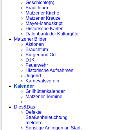
Geschichte(n)
Brauchtum
Matzener Kirche
Matzener Kreuze
Mayer-Manuskript
Historische Karten
Datenbank der Kulturgüter
Matzener Bilder
Aktionen
Brauchtum
Bürger und Ort
DJK
Feuerwehr
Historische Aufnahmen
Jugend
Karnevalsverein
Kalender
Grillhüttenkalender
Matzener Termine
.
Dies&Das
Defekte
Straßenbeleuchtung
melden
Sonstige Anliegen an Stadt