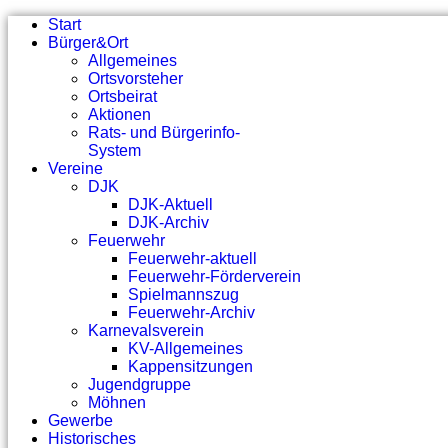
Start
Bürger&Ort
Allgemeines
Ortsvorsteher
Ortsbeirat
Aktionen
Rats- und Bürgerinfo-
System
Vereine
DJK
DJK-Aktuell
DJK-Archiv
Feuerwehr
Feuerwehr-aktuell
Feuerwehr-Förderverein
Spielmannszug
Feuerwehr-Archiv
Karnevalsverein
KV-Allgemeines
Kappensitzungen
Jugendgruppe
Möhnen
Gewerbe
Historisches