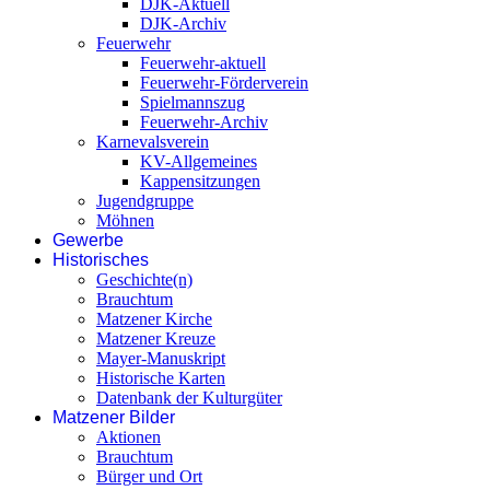
DJK-Aktuell
DJK-Archiv
Feuerwehr
Feuerwehr-aktuell
Feuerwehr-Förderverein
Spielmannszug
Feuerwehr-Archiv
Karnevalsverein
KV-Allgemeines
Kappensitzungen
Jugendgruppe
Möhnen
Gewerbe
Historisches
Geschichte(n)
Brauchtum
Matzener Kirche
Matzener Kreuze
Mayer-Manuskript
Historische Karten
Datenbank der Kulturgüter
Matzener Bilder
Aktionen
Brauchtum
Bürger und Ort