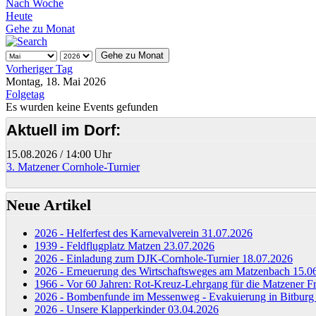
Nach Woche
Heute
Gehe zu Monat
Gehe zu Monat
Vorheriger Tag
Montag, 18. Mai 2026
Folgetag
Es wurden keine Events gefunden
Aktuell im Dorf:
15.08.2026
/
14:00 Uhr
3. Matzener Cornhole-Turnier
Neue Artikel
2026 - Helferfest des Karnevalverein
31.07.2026
1939 - Feldflugplatz Matzen
23.07.2026
2026 - Einladung zum DJK-Cornhole-Turnier
18.07.2026
2026 - Erneuerung des Wirtschaftsweges am Matzenbach
15.0
1966 - Vor 60 Jahren: Rot-Kreuz-Lehrgang für die Matzener 
2026 - Bombenfunde im Messenweg - Evakuierung in Bitbur
2026 - Unsere Klapperkinder
03.04.2026