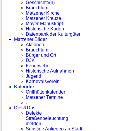
Geschichte(n)
Brauchtum
Matzener Kirche
Matzener Kreuze
Mayer-Manuskript
Historische Karten
Datenbank der Kulturgüter
Matzener Bilder
Aktionen
Brauchtum
Bürger und Ort
DJK
Feuerwehr
Historische Aufnahmen
Jugend
Karnevalsverein
Kalender
Grillhüttenkalender
Matzener Termine
.
Dies&Das
Defekte
Straßenbeleuchtung
melden
Sonstige Anliegen an Stadt