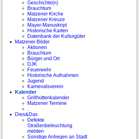
Geschichte(n)
Brauchtum
Matzener Kirche
Matzener Kreuze
Mayer-Manuskript
Historische Karten
Datenbank der Kulturgüter
Matzener Bilder
Aktionen
Brauchtum
Bürger und Ort
DJK
Feuerwehr
Historische Aufnahmen
Jugend
Karnevalsverein
Kalender
Grillhüttenkalender
Matzener Termine
.
Dies&Das
Defekte
Straßenbeleuchtung
melden
Sonstige Anliegen an Stadt