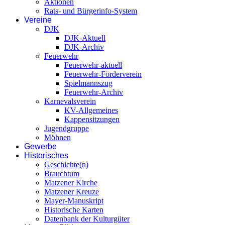
Aktionen
Rats- und Bürgerinfo-System
Vereine
DJK
DJK-Aktuell
DJK-Archiv
Feuerwehr
Feuerwehr-aktuell
Feuerwehr-Förderverein
Spielmannszug
Feuerwehr-Archiv
Karnevalsverein
KV-Allgemeines
Kappensitzungen
Jugendgruppe
Möhnen
Gewerbe
Historisches
Geschichte(n)
Brauchtum
Matzener Kirche
Matzener Kreuze
Mayer-Manuskript
Historische Karten
Datenbank der Kulturgüter