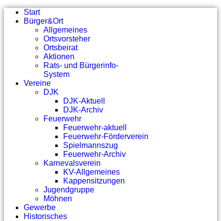
Start
Bürger&Ort
Allgemeines
Ortsvorsteher
Ortsbeirat
Aktionen
Rats- und Bürgerinfo-
System
Vereine
DJK
DJK-Aktuell
DJK-Archiv
Feuerwehr
Feuerwehr-aktuell
Feuerwehr-Förderverein
Spielmannszug
Feuerwehr-Archiv
Karnevalsverein
KV-Allgemeines
Kappensitzungen
Jugendgruppe
Möhnen
Gewerbe
Historisches