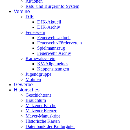
Aktionen
Rats- und Bürgerinfo-System
Vereine
DJK
DJK-Aktuell
DJK-Archiv
Feuerwehr
Feuerwehr-aktuell
Feuerwehr-Förderverein
Spielmannszug
Feuerwehr-Archiv
Karnevalsverein
KV-Allgemeines
Kappensitzungen
Jugendgruppe
Möhnen
Gewerbe
Historisches
Geschichte(n)
Brauchtum
Matzener Kirche
Matzener Kreuze
Mayer-Manuskript
Historische Karten
Datenbank der Kulturgüter