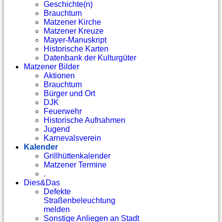
Geschichte(n)
Brauchtum
Matzener Kirche
Matzener Kreuze
Mayer-Manuskript
Historische Karten
Datenbank der Kulturgüter
Matzener Bilder
Aktionen
Brauchtum
Bürger und Ort
DJK
Feuerwehr
Historische Aufnahmen
Jugend
Karnevalsverein
Kalender
Grillhüttenkalender
Matzener Termine
.
Dies&Das
Defekte
Straßenbeleuchtung
melden
Sonstige Anliegen an Stadt