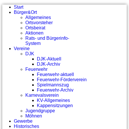
Start
Bürger&Ort
Allgemeines
Ortsvorsteher
Ortsbeirat
Aktionen
Rats- und Bürgerinfo-
System
Vereine
DJK
DJK-Aktuell
DJK-Archiv
Feuerwehr
Feuerwehr-aktuell
Feuerwehr-Förderverein
Spielmannszug
Feuerwehr-Archiv
Karnevalsverein
KV-Allgemeines
Kappensitzungen
Jugendgruppe
Möhnen
Gewerbe
Historisches