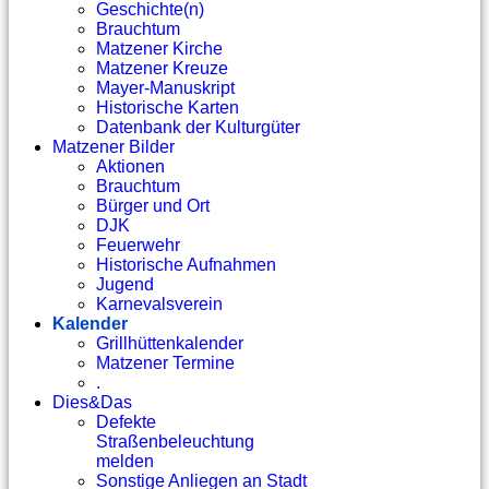
Geschichte(n)
Brauchtum
Matzener Kirche
Matzener Kreuze
Mayer-Manuskript
Historische Karten
Datenbank der Kulturgüter
Matzener Bilder
Aktionen
Brauchtum
Bürger und Ort
DJK
Feuerwehr
Historische Aufnahmen
Jugend
Karnevalsverein
Kalender
Grillhüttenkalender
Matzener Termine
.
Dies&Das
Defekte
Straßenbeleuchtung
melden
Sonstige Anliegen an Stadt