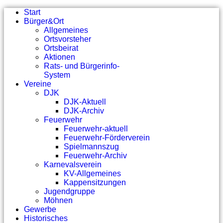
Start
Bürger&Ort
Allgemeines
Ortsvorsteher
Ortsbeirat
Aktionen
Rats- und Bürgerinfo-
System
Vereine
DJK
DJK-Aktuell
DJK-Archiv
Feuerwehr
Feuerwehr-aktuell
Feuerwehr-Förderverein
Spielmannszug
Feuerwehr-Archiv
Karnevalsverein
KV-Allgemeines
Kappensitzungen
Jugendgruppe
Möhnen
Gewerbe
Historisches