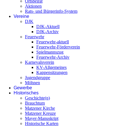
Ortsbeirat
Aktionen
Rats- und Bürgerinfo-System
Vereine
DJK
DJK-Aktuell
DJK-Archiv
Feuerwehr
Feuerwehr-aktuell
Feuerwehr-Förderverein
Spielmannszug
Feuerwehr-Archiv
Karnevalsverein
KV-Allgemeines
Kappensitzungen
Jugendgruppe
Möhnen
Gewerbe
Historisches
Geschichte(n)
Brauchtum
Matzener Kirche
Matzener Kreuze
Mayer-Manuskript
Historische Karten