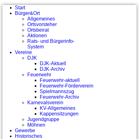
Start
Bürger&Ort
Allgemeines
Ortsvorsteher
Ortsbeirat
Aktionen
Rats- und Bürgerinfo-
System
Vereine
DJK
DJK-Aktuell
DJK-Archiv
Feuerwehr
Feuerwehr-aktuell
Feuerwehr-Förderverein
Spielmannszug
Feuerwehr-Archiv
Karnevalsverein
KV-Allgemeines
Kappensitzungen
Jugendgruppe
Möhnen
Gewerbe
Historisches