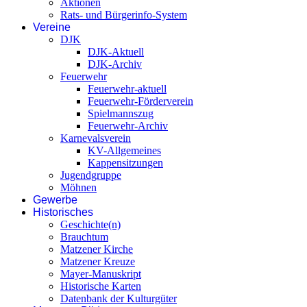
Aktionen
Rats- und Bürgerinfo-System
Vereine
DJK
DJK-Aktuell
DJK-Archiv
Feuerwehr
Feuerwehr-aktuell
Feuerwehr-Förderverein
Spielmannszug
Feuerwehr-Archiv
Karnevalsverein
KV-Allgemeines
Kappensitzungen
Jugendgruppe
Möhnen
Gewerbe
Historisches
Geschichte(n)
Brauchtum
Matzener Kirche
Matzener Kreuze
Mayer-Manuskript
Historische Karten
Datenbank der Kulturgüter