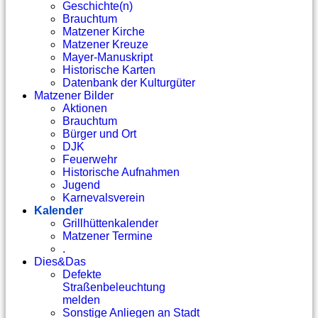
Geschichte(n)
Brauchtum
Matzener Kirche
Matzener Kreuze
Mayer-Manuskript
Historische Karten
Datenbank der Kulturgüter
Matzener Bilder
Aktionen
Brauchtum
Bürger und Ort
DJK
Feuerwehr
Historische Aufnahmen
Jugend
Karnevalsverein
Kalender
Grillhüttenkalender
Matzener Termine
.
Dies&Das
Defekte
Straßenbeleuchtung
melden
Sonstige Anliegen an Stadt