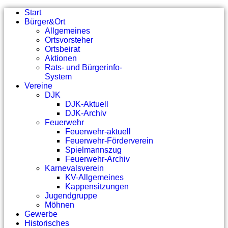
Start
Bürger&Ort
Allgemeines
Ortsvorsteher
Ortsbeirat
Aktionen
Rats- und Bürgerinfo-
System
Vereine
DJK
DJK-Aktuell
DJK-Archiv
Feuerwehr
Feuerwehr-aktuell
Feuerwehr-Förderverein
Spielmannszug
Feuerwehr-Archiv
Karnevalsverein
KV-Allgemeines
Kappensitzungen
Jugendgruppe
Möhnen
Gewerbe
Historisches