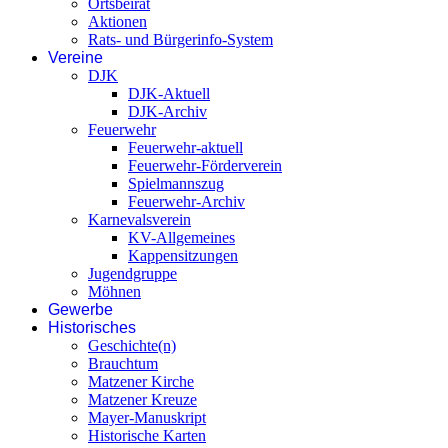
Ortsbeirat
Aktionen
Rats- und Bürgerinfo-System
Vereine
DJK
DJK-Aktuell
DJK-Archiv
Feuerwehr
Feuerwehr-aktuell
Feuerwehr-Förderverein
Spielmannszug
Feuerwehr-Archiv
Karnevalsverein
KV-Allgemeines
Kappensitzungen
Jugendgruppe
Möhnen
Gewerbe
Historisches
Geschichte(n)
Brauchtum
Matzener Kirche
Matzener Kreuze
Mayer-Manuskript
Historische Karten