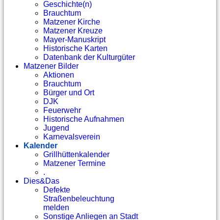
Geschichte(n)
Brauchtum
Matzener Kirche
Matzener Kreuze
Mayer-Manuskript
Historische Karten
Datenbank der Kulturgüter
Matzener Bilder
Aktionen
Brauchtum
Bürger und Ort
DJK
Feuerwehr
Historische Aufnahmen
Jugend
Karnevalsverein
Kalender
Grillhüttenkalender
Matzener Termine
.
Dies&Das
Defekte
Straßenbeleuchtung
melden
Sonstige Anliegen an Stadt