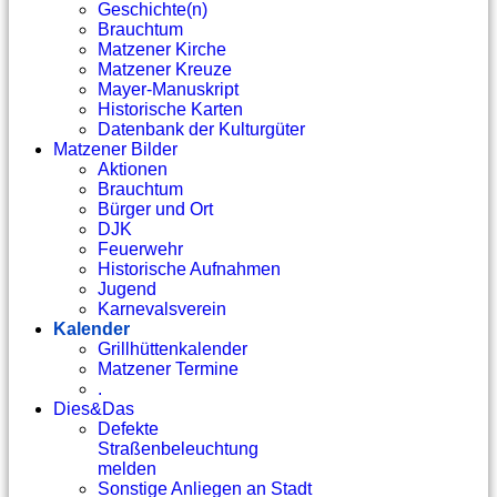
Geschichte(n)
Brauchtum
Matzener Kirche
Matzener Kreuze
Mayer-Manuskript
Historische Karten
Datenbank der Kulturgüter
Matzener Bilder
Aktionen
Brauchtum
Bürger und Ort
DJK
Feuerwehr
Historische Aufnahmen
Jugend
Karnevalsverein
Kalender
Grillhüttenkalender
Matzener Termine
.
Dies&Das
Defekte
Straßenbeleuchtung
melden
Sonstige Anliegen an Stadt