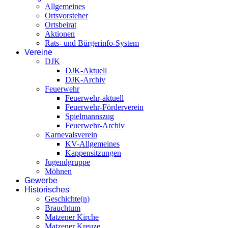
Allgemeines
Ortsvorsteher
Ortsbeirat
Aktionen
Rats- und Bürgerinfo-System
Vereine
DJK
DJK-Aktuell
DJK-Archiv
Feuerwehr
Feuerwehr-aktuell
Feuerwehr-Förderverein
Spielmannszug
Feuerwehr-Archiv
Karnevalsverein
KV-Allgemeines
Kappensitzungen
Jugendgruppe
Möhnen
Gewerbe
Historisches
Geschichte(n)
Brauchtum
Matzener Kirche
Matzener Kreuze