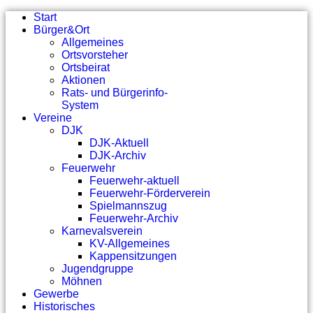
Start
Bürger&Ort
Allgemeines
Ortsvorsteher
Ortsbeirat
Aktionen
Rats- und Bürgerinfo-
System
Vereine
DJK
DJK-Aktuell
DJK-Archiv
Feuerwehr
Feuerwehr-aktuell
Feuerwehr-Förderverein
Spielmannszug
Feuerwehr-Archiv
Karnevalsverein
KV-Allgemeines
Kappensitzungen
Jugendgruppe
Möhnen
Gewerbe
Historisches