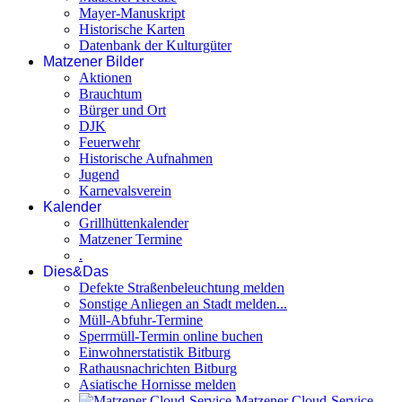
Mayer-Manuskript
Historische Karten
Datenbank der Kulturgüter
Matzener Bilder
Aktionen
Brauchtum
Bürger und Ort
DJK
Feuerwehr
Historische Aufnahmen
Jugend
Karnevalsverein
Kalender
Grillhüttenkalender
Matzener Termine
.
Dies&Das
Defekte Straßenbeleuchtung melden
Sonstige Anliegen an Stadt melden...
Müll-Abfuhr-Termine
Sperrmüll-Termin online buchen
Einwohnerstatistik Bitburg
Rathausnachrichten Bitburg
Asiatische Hornisse melden
Matzener Cloud-Service