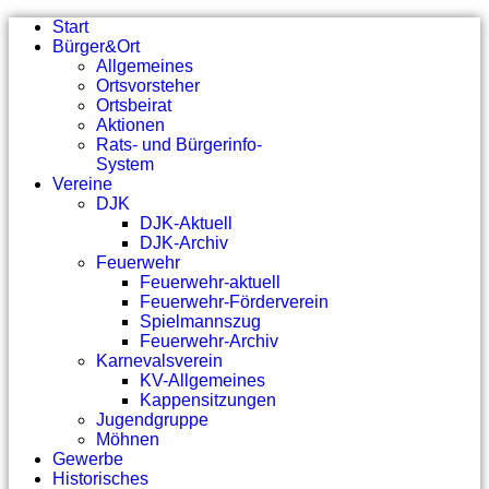
Start
Bürger&Ort
Allgemeines
Ortsvorsteher
Ortsbeirat
Aktionen
Rats- und Bürgerinfo-
System
Vereine
DJK
DJK-Aktuell
DJK-Archiv
Feuerwehr
Feuerwehr-aktuell
Feuerwehr-Förderverein
Spielmannszug
Feuerwehr-Archiv
Karnevalsverein
KV-Allgemeines
Kappensitzungen
Jugendgruppe
Möhnen
Gewerbe
Historisches