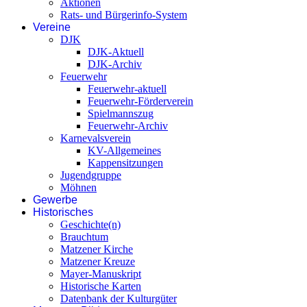
Aktionen
Rats- und Bürgerinfo-System
Vereine
DJK
DJK-Aktuell
DJK-Archiv
Feuerwehr
Feuerwehr-aktuell
Feuerwehr-Förderverein
Spielmannszug
Feuerwehr-Archiv
Karnevalsverein
KV-Allgemeines
Kappensitzungen
Jugendgruppe
Möhnen
Gewerbe
Historisches
Geschichte(n)
Brauchtum
Matzener Kirche
Matzener Kreuze
Mayer-Manuskript
Historische Karten
Datenbank der Kulturgüter