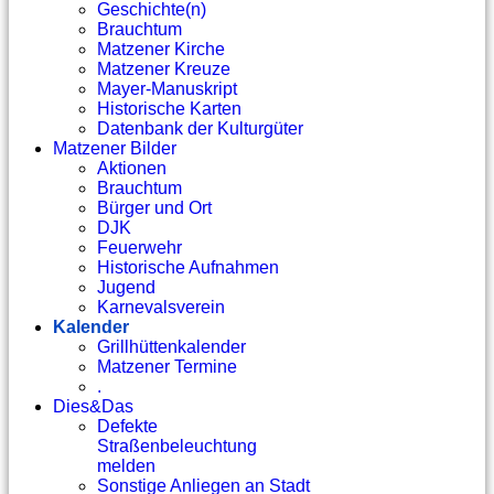
Geschichte(n)
Brauchtum
Matzener Kirche
Matzener Kreuze
Mayer-Manuskript
Historische Karten
Datenbank der Kulturgüter
Matzener Bilder
Aktionen
Brauchtum
Bürger und Ort
DJK
Feuerwehr
Historische Aufnahmen
Jugend
Karnevalsverein
Kalender
Grillhüttenkalender
Matzener Termine
.
Dies&Das
Defekte
Straßenbeleuchtung
melden
Sonstige Anliegen an Stadt