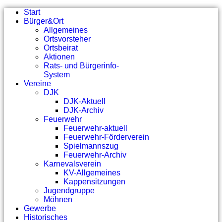
Start
Bürger&Ort
Allgemeines
Ortsvorsteher
Ortsbeirat
Aktionen
Rats- und Bürgerinfo-
System
Vereine
DJK
DJK-Aktuell
DJK-Archiv
Feuerwehr
Feuerwehr-aktuell
Feuerwehr-Förderverein
Spielmannszug
Feuerwehr-Archiv
Karnevalsverein
KV-Allgemeines
Kappensitzungen
Jugendgruppe
Möhnen
Gewerbe
Historisches