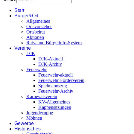
Start
Bürger&Ort
Allgemeines
Ortsvorsteher
Ortsbeirat
Aktionen
Rats- und Bürgerinfo-System
Vereine
DJK
DJK-Aktuell
DJK-Archiv
Feuerwehr
Feuerwehr-aktuell
Feuerwehr-Förderverein
Spielmannszug
Feuerwehr-Archiv
Karnevalsverein
KV-Allgemeines
Kappensitzungen
Jugendgruppe
Möhnen
Gewerbe
Historisches