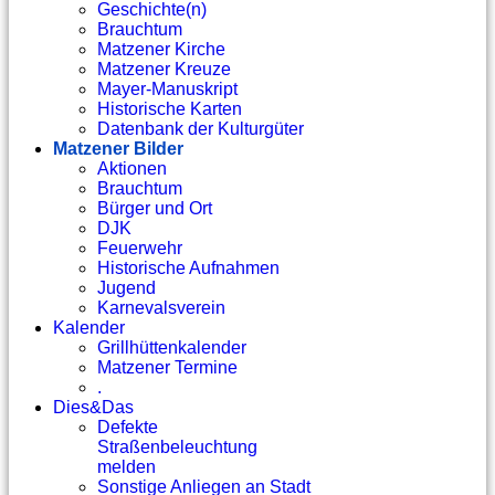
Geschichte(n)
Brauchtum
Matzener Kirche
Matzener Kreuze
Mayer-Manuskript
Historische Karten
Datenbank der Kulturgüter
Matzener Bilder
Aktionen
Brauchtum
Bürger und Ort
DJK
Feuerwehr
Historische Aufnahmen
Jugend
Karnevalsverein
Kalender
Grillhüttenkalender
Matzener Termine
.
Dies&Das
Defekte
Straßenbeleuchtung
melden
Sonstige Anliegen an Stadt