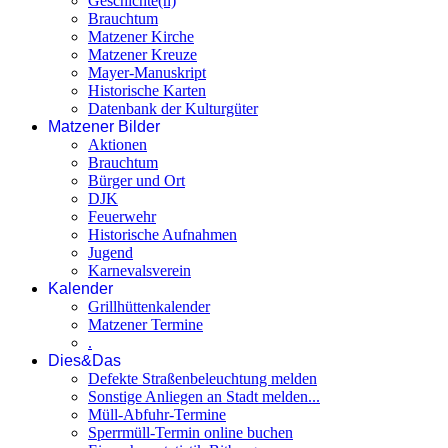
Geschichte(n)
Brauchtum
Matzener Kirche
Matzener Kreuze
Mayer-Manuskript
Historische Karten
Datenbank der Kulturgüter
Matzener Bilder
Aktionen
Brauchtum
Bürger und Ort
DJK
Feuerwehr
Historische Aufnahmen
Jugend
Karnevalsverein
Kalender
Grillhüttenkalender
Matzener Termine
.
Dies&Das
Defekte Straßenbeleuchtung melden
Sonstige Anliegen an Stadt melden...
Müll-Abfuhr-Termine
Sperrmüll-Termin online buchen