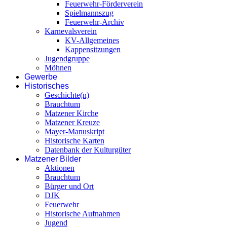
Feuerwehr-Förderverein
Spielmannszug
Feuerwehr-Archiv
Karnevalsverein
KV-Allgemeines
Kappensitzungen
Jugendgruppe
Möhnen
Gewerbe
Historisches
Geschichte(n)
Brauchtum
Matzener Kirche
Matzener Kreuze
Mayer-Manuskript
Historische Karten
Datenbank der Kulturgüter
Matzener Bilder
Aktionen
Brauchtum
Bürger und Ort
DJK
Feuerwehr
Historische Aufnahmen
Jugend