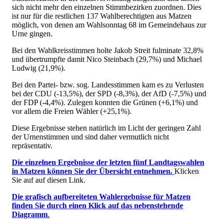
sich nicht mehr den einzelnen Stimmbezirken zuordnen. Dies
ist nur für die restlichen 137 Wahlberechtigten aus Matzen
möglich, von denen am Wahlsonntag 68 im Gemeindehaus zur
Urne gingen.
Bei den Wahlkreisstimmen holte Jakob Streit fulminate 32,8%
und übertrumpfte damit Nico Steinbach (29,7%) und Michael
Ludwig (21,9%).
Bei den Partei- bzw. sog. Landesstimmen kam es zu Verlusten
bei der CDU (-13,5%), der SPD (-8,3%), der AfD (-7,5%) und
der FDP (-4,4%). Zulegen konnten die Grünen (+6,1%) und
vor allem die Freien Wähler (+25,1%).
Diese Ergebnisse stehen natürlich im Licht der geringen Zahl
der Urnenstimmen und sind daher vermutlich nicht
repräsentativ.
Die einzelnen Ergebnisse der letzten fünf Landtagswahlen
in Matzen können Sie der Übersicht entnehmen.
Klicken
Sie auf auf diesen Link.
Die grafisch aufbereiteten Wahlergebnisse für Matzen
finden Sie durch einen Klick auf das nebenstehende
Diagramm
.