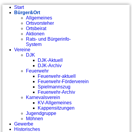
Start
Bürger&Ort
Allgemeines
Ortsvorsteher
Ortsbeirat
Aktionen
Rats- und Bürgerinfo-
System
Vereine
DJK
DJK-Aktuell
DJK-Archiv
Feuerwehr
Feuerwehr-aktuell
Feuerwehr-Förderverein
Spielmannszug
Feuerwehr-Archiv
Karnevalsverein
KV-Allgemeines
Kappensitzungen
Jugendgruppe
Möhnen
Gewerbe
Historisches