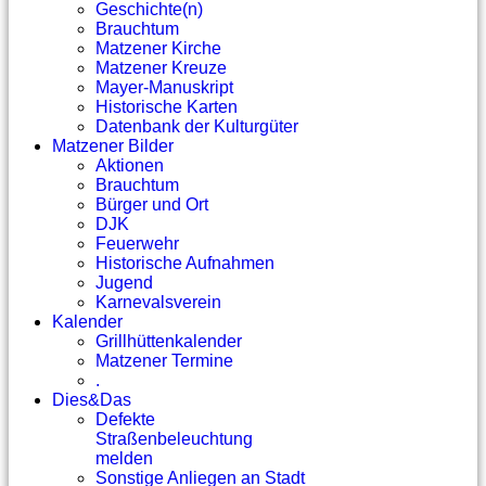
Geschichte(n)
Brauchtum
Matzener Kirche
Matzener Kreuze
Mayer-Manuskript
Historische Karten
Datenbank der Kulturgüter
Matzener Bilder
Aktionen
Brauchtum
Bürger und Ort
DJK
Feuerwehr
Historische Aufnahmen
Jugend
Karnevalsverein
Kalender
Grillhüttenkalender
Matzener Termine
.
Dies&Das
Defekte
Straßenbeleuchtung
melden
Sonstige Anliegen an Stadt